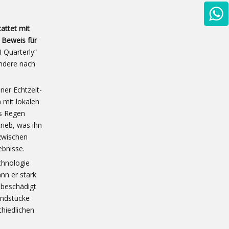
attet mit
 Beweis für
 Quarterly“
ndere nach
ner Echtzeit-
n mit lokalen
ms Regen
rieb, was ihn
 zwischen
ebnisse.
chnologie
nn er stark
nbeschädigt
undstücke
chiedlichen