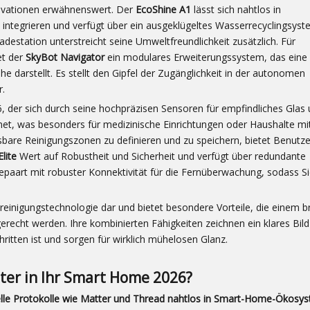
ovationen erwähnenswert. Der
EcoShine A1
lässt sich nahtlos in
integrieren und verfügt über ein ausgeklügeltes Wasserrecyclingsyst
destation unterstreicht seine Umweltfreundlichkeit zusätzlich. Für
et der
SkyBot Navigator
ein modulares Erweiterungssystem, das eine 
he darstellt. Es stellt den Gipfel der Zugänglichkeit in der autonomen
r.
26, der sich durch seine hochpräzisen Sensoren für empfindliches Glas
net, was besonders für medizinische Einrichtungen oder Haushalte mi
sbare Reinigungszonen zu definieren und zu speichern, bietet Benutze
Elite
Wert auf Robustheit und Sicherheit und verfügt über redundante
paart mit robuster Konnektivität für die Fernüberwachung, sodass S
reinigungstechnologie dar und bietet besondere Vorteile, die einem b
recht werden. Ihre kombinierten Fähigkeiten zeichnen ein klares Bild
ritten ist und sorgen für wirklich mühelosen Glanz.
oter in Ihr Smart Home 2026?
elle Protokolle wie Matter und Thread nahtlos in Smart-Home-Ökosy