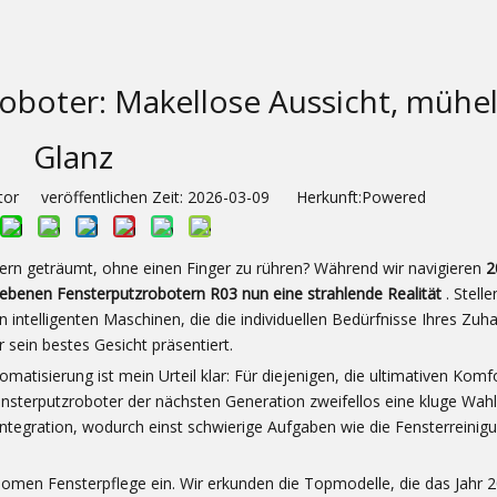
roboter: Makellose Aussicht, mühe
Glanz
or veröffentlichen Zeit: 2026-03-09 Herkunft:
Powered
tern geträumt, ohne einen Finger zu rühren? Während wir navigieren
2
riebenen
Fensterputzrobotern R03 nun eine strahlende Realität
. Stelle
n intelligenten Maschinen, die die individuellen Bedürfnisse Ihres Zuh
sein bestes Gesicht präsentiert.
atisierung ist mein Urteil klar: Für diejenigen, die ultimativen Komf
Fensterputzroboter der nächsten Generation zweifellos eine kluge Wah
d Integration, wodurch einst schwierige Aufgaben wie die Fensterreinig
nomen Fensterpflege ein. Wir erkunden die Topmodelle, die das Jahr 