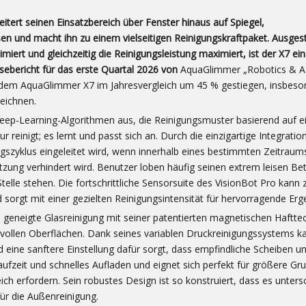
itert seinen Einsatzbereich über Fenster hinaus auf Spiegel,
n und macht ihn zu einem vielseitigen Reinigungskraftpaket. Ausgest
rt und gleichzeitig die Reinigungsleistung maximiert, ist der X7 ein
sebericht für das erste Quartal 2026 von
AquaGlimmer
„Robotics & AI
 dem AquaGlimmer X7 im Jahresvergleich um 45 % gestiegen, insbeso
eichnen.
eep-Learning-Algorithmen aus, die Reinigungsmuster basierend auf ei
einigt; es lernt und passt sich an. Durch die einzigartige Integratio
ngszyklus eingeleitet wird, wenn innerhalb eines bestimmten Zeitrau
ung verhindert wird. Benutzer loben häufig seinen extrem leisen Bet
telle stehen. Die fortschrittliche Sensorsuite des VisionBot Pro kann
orgt mit einer gezielten Reinigungsintensität für hervorragende Erg
nd geneigte Glasreinigung mit seiner patentierten magnetischen Haftte
svollen Oberflächen. Dank seines variablen Druckreinigungssystems ka
eine sanftere Einstellung dafür sorgt, dass empfindliche Scheiben u
aufzeit und schnelles Aufladen und eignet sich perfekt für größere Gr
 erfordern. Sein robustes Design ist so konstruiert, dass es unters
r die Außenreinigung.