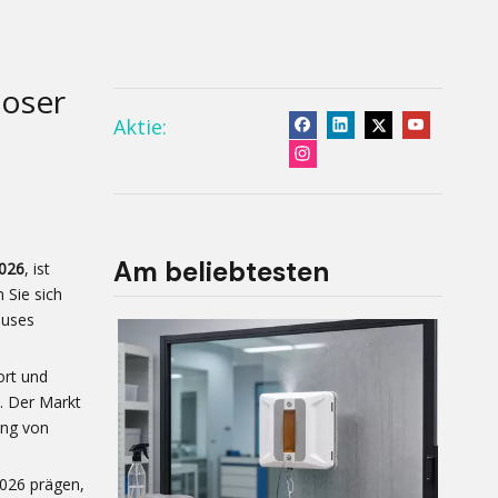
loser
Aktie:
Am beliebtesten
026
, ist
n Sie sich
auses
ort und
l. Der Markt
ung von
2026 prägen,