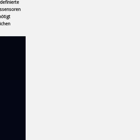
definierte
tssensoren
ötigt
lichen