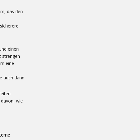
em, das den
sicherere
 und einen
t strengen
rn eine
ie auch dann
reiten
 davon, wie
steme