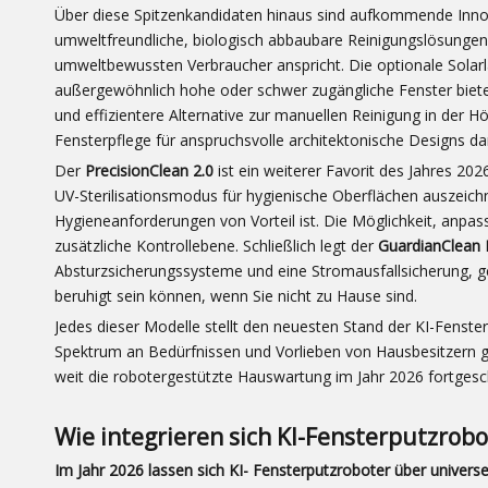
Über diese Spitzenkandidaten hinaus sind aufkommende Inn
umweltfreundliche, biologisch abbaubare Reinigungslösungen 
umweltbewussten Verbraucher anspricht. Die optionale Solarla
außergewöhnlich hohe oder schwer zugängliche Fenster biet
und effizientere Alternative zur manuellen Reinigung in der Hö
Fensterpflege für anspruchsvolle architektonische Designs da
Der
PrecisionClean 2.0
ist ein weiterer Favorit des Jahres 20
UV-Sterilisationsmodus für hygienische Oberflächen auszeich
Hygieneanforderungen von Vorteil ist. Die Möglichkeit, anpas
zusätzliche Kontrollebene. Schließlich legt der
GuardianClean 
Absturzsicherungssysteme und eine Stromausfallsicherung, ge
beruhigt sein können, wenn Sie nicht zu Hause sind.
Jedes dieser Modelle stellt den neuesten Stand der KI-Fenster
Spektrum an Bedürfnissen und Vorlieben von Hausbesitzern ge
weit die robotergestützte Hauswartung im Jahr 2026 fortgesch
Wie integrieren sich KI-Fensterputzrob
Im Jahr 2026 lassen sich KI-
Fensterputzroboter
über univers