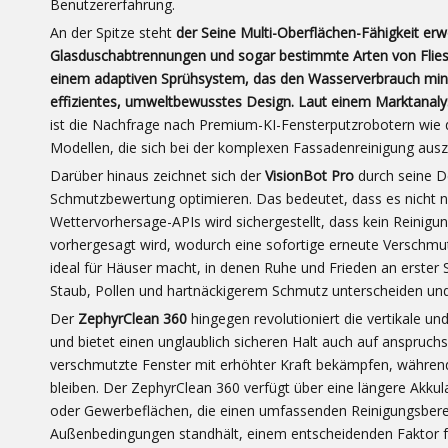
Benutzererfahrung.
An der Spitze steht
der Seine Multi-Oberflächen-Fähigkeit erwe
Glasduschabtrennungen und sogar bestimmte Arten von Fliese
einem adaptiven Sprühsystem, das den Wasserverbrauch minimie
effizientes, umweltbewusstes Design. Laut einem Marktanaly
ist die Nachfrage nach Premium-KI-Fensterputzrobotern wie
Modellen, die sich bei der komplexen Fassadenreinigung ausz
Darüber hinaus zeichnet sich der
VisionBot Pro
durch seine D
Schmutzbewertung optimieren. Das bedeutet, dass es nicht nur r
Wettervorhersage-APIs wird sichergestellt, dass kein Reinigu
vorhergesagt wird, wodurch eine sofortige erneute Verschmutz
ideal für Häuser macht, in denen Ruhe und Frieden an erster S
Staub, Pollen und hartnäckigerem Schmutz unterscheiden und s
Der
ZephyrClean 360
hingegen revolutioniert die vertikale u
und bietet einen unglaublich sicheren Halt auch auf anspruch
verschmutzte Fenster mit erhöhter Kraft bekämpfen, während 
bleiben. Der ZephyrClean 360 verfügt über eine längere Akkul
oder Gewerbeflächen, die einen umfassenden Reinigungsbereich
Außenbedingungen standhält, einem entscheidenden Faktor fü