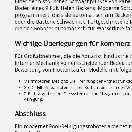
Einer der historischen Schwachpunkte von kabel
Boden eines 9 Fuß tiefen Beckens. Moderne Softw
programmiert, dass sie automatisch am Beckenr
oder die Batterie schwach ist. Fortgeschrittene M
die den Roboter automatisch zur Wasserlinie fä
Wichtige Überlegungen für kommerzie
Für Großabnehmer, die die Aquaristikindustrie b
interner Mechanik von entscheidender Bedeutung,
Bewertung von Flottenkäufen Modelle mit folg
Mehrmotoren-Designs:
Die Trennung der Antriebsfunkti
Große Filterkapazitäten:
4-Liter-Körbe reduzieren den W
Z-Path-Algorithmen:
Die systematische Navigation spart 
Reinigung.
Abschluss
Ein moderner Pool-Reinigungsroboter arbeitet m