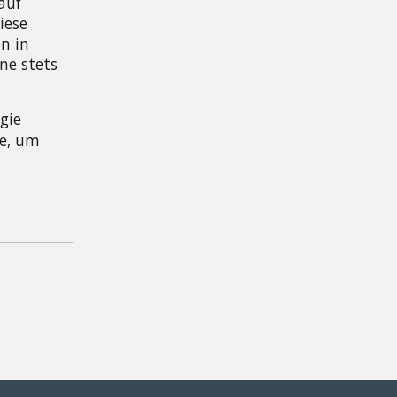
uf 
ese 
 in 
e stets 
ie 
e, um 