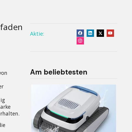
tfaden
Aktie:
Am beliebtesten
von 
r 
g 
arke 
rhalten.
ie 