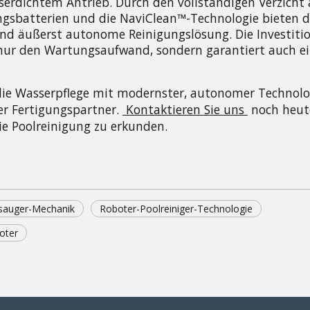
dichtem Antrieb. Durch den vollständigen Verzicht a
ngsbatterien und die NaviClean™-Technologie bieten di
 und äußerst autonome Reinigungslösung. Die Investition
nur den Wartungsaufwand, sondern garantiert auch ein
r die Wasserpflege mit modernster, autonomer Technolog
ger Fertigungspartner. 
Kontaktieren Sie uns
 noch heut
e Poolreinigung zu erkunden.
sauger-Mechanik
Roboter-Poolreiniger-Technologie
boter