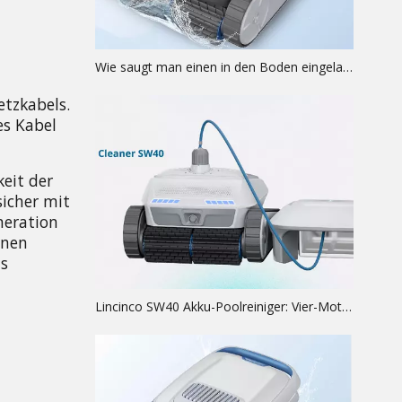
Wie saugt man einen in den Boden eingelassenen Pool mit einem Roboterreiniger ab?
tzkabels. 
s Kabel 
it der 
icher mit 
eration 
nen 
s 
Lincinco SW40 Akku-Poolreiniger: Vier-Motoren-Leistung, 10.400 mAh Laufzeit und vollständige Oberflächenabdeckung