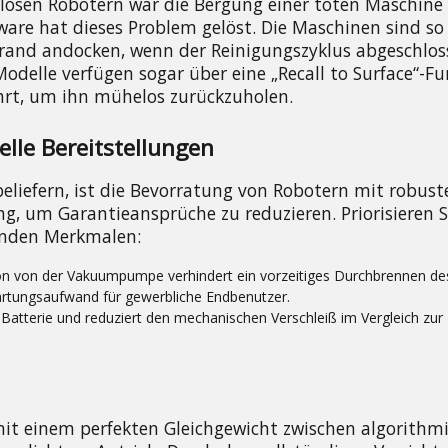
losen Robotern war die Bergung einer toten Maschine
are hat dieses Problem gelöst. Die Maschinen sind so 
and andocken, wenn der Reinigungszyklus abgeschlosse
odelle verfügen sogar über eine „Recall to Surface“-Fun
hrt, um ihn mühelos zurückzuholen.
lle Bereitstellungen
eliefern, ist die Bevorratung von Robotern mit robuste
 um Garantieansprüche zu reduzieren. Priorisieren Sie
enden Merkmalen:
on von der Vakuumpumpe verhindert ein vorzeitiges Durchbrennen de
artungsaufwand für gewerbliche Endbenutzer.
Batterie und reduziert den mechanischen Verschleiß im Vergleich zur 
it einem perfekten Gleichgewicht zwischen algorithmi