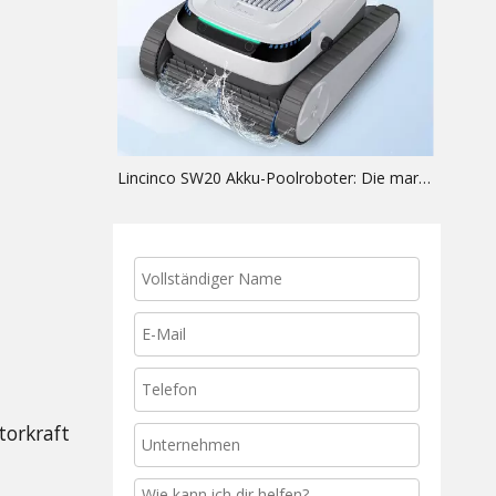
Lincinco SW20 Akku-Poolroboter: Die margenstarken OEM-Chancen, auf die Händler gewartet haben
orkraft 