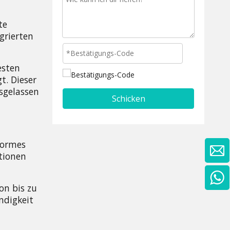
e 
rierten 
sten 
. Dieser 
gelassen 
Schicken
ormes 
ionen 
n bis zu 
digkeit 