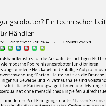
igungsroboter? Ein technischer Lei
für Händler
or veröffentlichen Zeit: 2024-05-28 Herkunft:
Powered
oßhändler ist es für die Auswahl der richtigen Flotte 
wie moderne Poolreinigungsroboter funktionieren. 
e, angebundene Netzkabel und zufällige Aufprallmuste
mverschwendung führten. Heute hat sich die Branche 
niger für Gewerbe und Privathaushalte sind vollständi
rtschrittliche Kartierungsalgorithmen und leistungsst
serqualität ohne menschliches Eingreifen aufrechtzue
hochmoderner Pool-Reinigungsroboter? Lassen Sie uns d
üsseln, die diese automatisierten Geräte zum neuen 