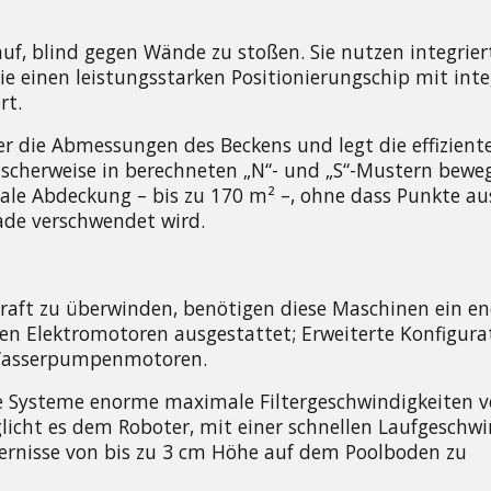
f, blind gegen Wände zu stoßen. Sie nutzen integriert
e einen leistungsstarken Positionierungschip mit integ
rt.
er die Abmessungen des Beckens und legt die effiziente
ischerweise in berechneten „N“- und „S“-Mustern bewegt
le Abdeckung – bis zu 170 m² –, ohne dass Punkte aus
ade verschwendet wird.
raft zu überwinden, benötigen diese Maschinen ein en
 Elektromotoren ausgestattet; Erweiterte Konfigurat
 Wasserpumpenmotoren.
se Systeme enorme maximale Filtergeschwindigkeiten vo
icht es dem Roboter, mit einer schnellen Laufgeschwin
rnisse von bis zu 3 cm Höhe auf dem Poolboden zu 