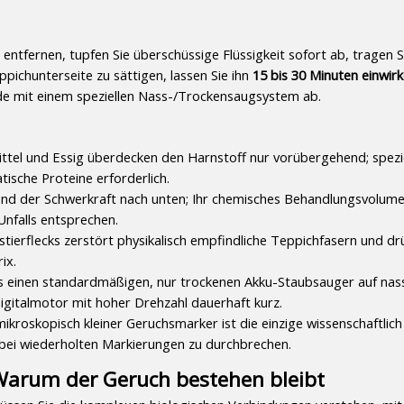
tfernen, tupfen Sie überschüssige Flüssigkeit sofort ab, tragen Si
ppichunterseite zu sättigen, lassen Sie ihn 
15 bis 30 Minuten einwirk
nde mit einem speziellen Nass-/Trockensaugsystem ab.
tel und Essig überdecken den Harnstoff nur vorübergehend; spezie
ische Proteine ​​erforderlich.
rund der Schwerkraft nach unten; Ihr chemisches Behandlungsvolume
Unfalls entsprechen.
tierflecks zerstört physikalisch empfindliche Teppichfasern und drü
ix.
s einen standardmäßigen, nur trockenen Akku-Staubsauger auf nasse
igitalmotor mit hoher Drehzahl dauerhaft kurz.
mikroskopisch kleiner Geruchsmarker ist die einzige wissenschaftlich
 bei wiederholten Markierungen zu durchbrechen.
 Warum der Geruch bestehen bleibt