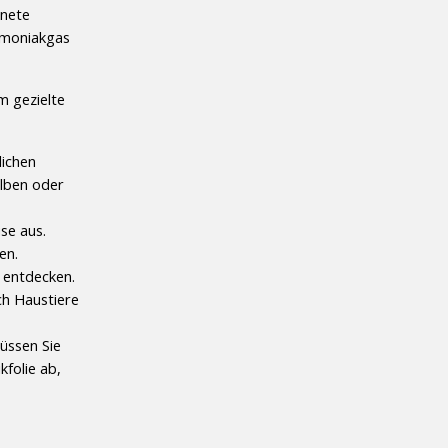
nete 
mmoniakgas 
 gezielte 
ichen 
lben oder 
se aus. 
en.
 entdecken. 
h Haustiere 
üssen Sie 
folie ab, 