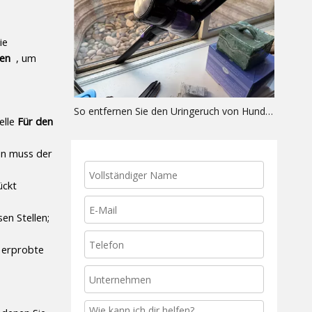
e 
en 
 , um 
So entfernen Sie den Uringeruch von Hunden und Katzen vom Teppich (die vollständige Extraktionsanleitung)
lle 
Für den 
n muss der 
ckt 
n Stellen; 
 erprobte 