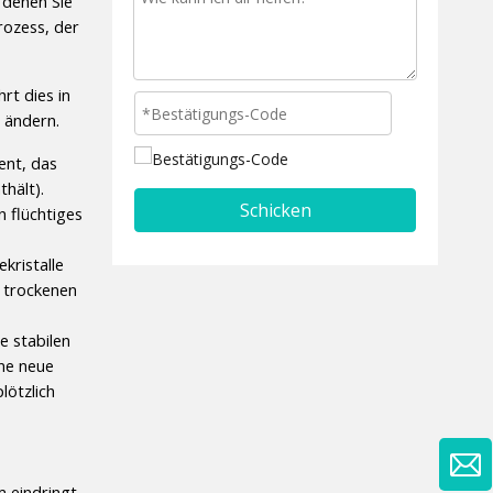
denen Sie 
ozess, der 
t dies in 
 ändern.
nt, das 
thält).
Schicken
 flüchtiges 
ristalle 
 trockenen 
 stabilen 
ne neue 
ötzlich 
 eindringt. 