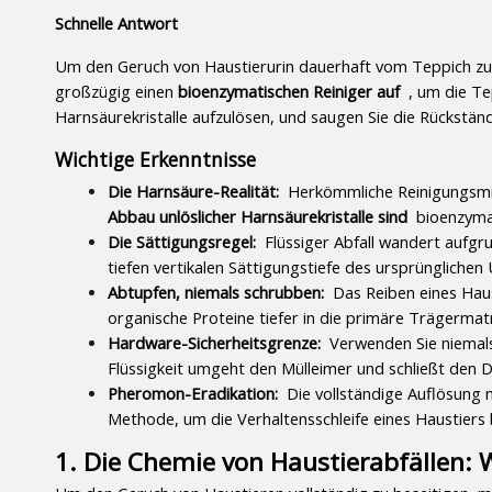
Schnelle Antwort
Um den Geruch von Haustierurin dauerhaft vom Teppich zu en
großzügig einen 
bioenzymatischen Reiniger auf 
 , um die Te
Harnsäurekristalle aufzulösen, und saugen Sie die Rückstä
Wichtige Erkenntnisse
Die Harnsäure-Realität: 
 Herkömmliche Reinigungsmit
Abbau unlöslicher Harnsäurekristalle sind 
 bioenzymat
Die Sättigungsregel: 
 Flüssiger Abfall wandert aufg
tiefen vertikalen Sättigungstiefe des ursprünglichen 
Abtupfen, niemals schrubben: 
 Das Reiben eines Haus
organische Proteine ​​tiefer in die primäre Trägermatr
Hardware-Sicherheitsgrenze: 
 Verwenden Sie niemal
Flüssigkeit umgeht den Mülleimer und schließt den D
Pheromon-Eradikation: 
 Die vollständige Auflösung 
Methode, um die Verhaltensschleife eines Haustiers
1. Die Chemie von Haustierabfällen: