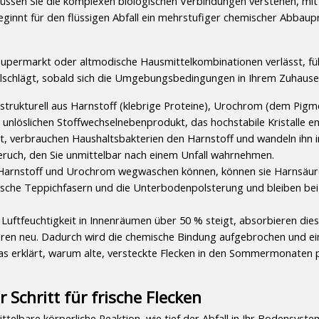
üssen Sie die komplexen biologischen Verbindungen verstehen, mit 
beginnt für den flüssigen Abfall ein mehrstufiger chemischer Abbaupr
permarkt oder altmodische Hausmittelkombinationen verlässt, führ
hlschlägt, sobald sich die Umgebungsbedingungen in Ihrem Zuhause
 strukturell aus Harnstoff (klebrige Proteine), Urochrom (dem Pigme
 unlöslichen Stoffwechselnebenprodukt, das hochstabile Kristalle en
, verbrauchen Haushaltsbakterien den Harnstoff und wandeln ihn in
ruch, den Sie unmittelbar nach einem Unfall wahrnehmen.
arnstoff und Urochrom wegwaschen können, können sie Harnsäurek
etische Teppichfasern und die Unterbodenpolsterung und bleiben bei
 Luftfeuchtigkeit in Innenräumen über 50 % steigt, absorbieren diese
isieren neu. Dadurch wird die chemische Bindung aufgebrochen und ei
s erklärt, warum alte, versteckte Flecken in den Sommermonaten pl
r Schritt für frische Flecken
telbare körperliche Reaktion, wie tief der Abfall in Ihr Bodensystem