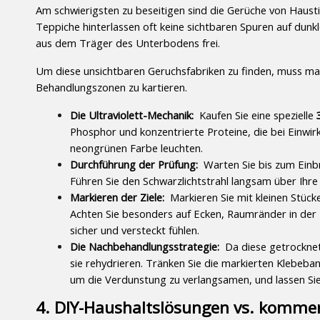
Am schwierigsten zu beseitigen sind die Gerüche von Haustie
Teppiche hinterlassen oft keine sichtbaren Spuren auf dun
aus dem Träger des Unterbodens frei.
Um diese unsichtbaren Geruchsfabriken zu finden, muss man
Behandlungszonen zu kartieren.
Die Ultraviolett-Mechanik: 
 Kaufen Sie eine spezielle 
Phosphor und konzentrierte Proteine, die bei Einwirk
neongrünen Farbe leuchten.
Durchführung der Prüfung: 
 Warten Sie bis zum Einbr
Führen Sie den Schwarzlichtstrahl langsam über Ihr
Markieren der Ziele: 
 Markieren Sie mit kleinen Stück
Achten Sie besonders auf Ecken, Raumränder in der N
sicher und versteckt fühlen.
Die Nachbehandlungsstrategie: 
 Da diese getrocknet
sie rehydrieren. Tränken Sie die markierten Klebeban
um die Verdunstung zu verlangsamen, und lassen Sie
4. DIY-Haushaltslösungen vs. kommer