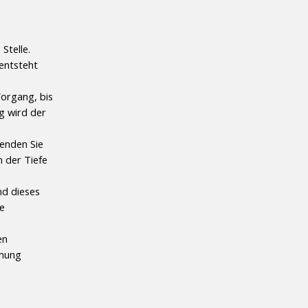
telle. 
entsteht 
organg, bis 
g wird der 
enden Sie 
 der Tiefe 
d dieses 
e 
n 
mung 