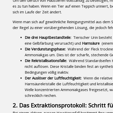
Um den Geruch von Haustieren vollständig zu beseitigen, m
es zu tun haben. Wenn ein Tier auf einen Teppich uriniert, 
sich im Laufe der Zeit ändert.
Wenn man sich auf gewöhnliche Reinigungsmittel aus dem Su
der Regel zu einer vorübergehenden Lösung, die jedoch fe
Die drei Hauptbestandteile: 
 Tierischer Urin besteht
eine Gelbfärbung verursacht) und 
Harnsäure 
 (einem
Die Verdunstungsphase: 
 Während der Fleck trocknet
Ammoniakgas um. Dies ist der scharfe, stechende Ge
Die Rekristallisationsfalle: 
 Während Standardseifen H
nicht auflösen. Diese Kristalle binden fest an synth
Bedingungen völlig inaktiv.
Der Auslöser der Luftfeuchtigkeit: 
 Wenn die relative
Harnsäurekristalle die Luftfeuchtigkeit und kristall
Welle konzentrierten Ammoniakgases freigesetzt, wa
schrecklich riechen.
2. Das Extraktionsprotokoll: Schritt fü
Bei einem aktiven, nassen Haustierunfall bestimmt Ihre unmit