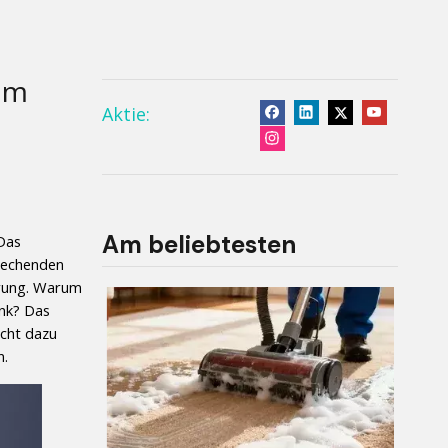
om
Aktie:
Am beliebtesten
Das 
techenden 
rrung. Warum 
nk? Das 
cht dazu 
n.