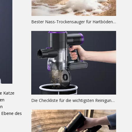
Bester Nass-Trockensauger für Hartböden: Top-Tipps und technischer Leitfaden
e Katze 
en 
Die Checkliste für die wichtigsten Reinigungsmittel für ein makelloses Zuhause
n 
r Ebene des 