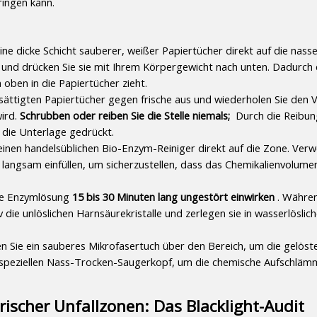
ringen kann.
ine dicke Schicht sauberer, weißer Papiertücher direkt auf die nasse S
r und drücken Sie sie mit Ihrem Körpergewicht nach unten. Dadurch 
h oben in die Papiertücher zieht.
sättigten Papiertücher gegen frische aus und wiederholen Sie den V
ird. 
Schrubben oder reiben Sie die Stelle niemals; 
 Durch die Reibun
in die Unterlage gedrückt.
einen handelsüblichen Bio-Enzym-Reiniger direkt auf die Zone. Verw
t langsam einfüllen, um sicherzustellen, dass das Chemikalienvolumen
ie Enzymlösung 
15 bis 30 Minuten lang ungestört einwirken 
. Währen
v die unlöslichen Harnsäurekristalle und zerlegen sie in wasserlöslich
n Sie ein sauberes Mikrofasertuch über den Bereich, um die gelöste
 speziellen Nass-Trocken-Saugerkopf, um die chemische Aufschläm
ischer Unfallzonen: Das Blacklight-Audit