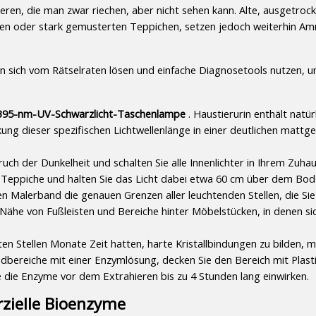
ren, die man zwar riechen, aber nicht sehen kann. Alte, ausgetrock
klen oder stark gemusterten Teppichen, setzen jedoch weiterhin A
 sich vom Rätselraten lösen und einfache Diagnosetools nutzen, um
395-nm-UV-Schwarzlicht-Taschenlampe 
. Haustierurin enthält natürl
ung dieser spezifischen Lichtwellenlänge in einer deutlichen mattge
uch der Dunkelheit und schalten Sie alle Innenlichter in Ihrem Zuhau
e Teppiche und halten Sie das Licht dabei etwa 60 cm über dem Bod
en Malerband die genauen Grenzen aller leuchtenden Stellen, die Sie
ähe von Fußleisten und Bereiche hinter Möbelstücken, in denen sic
en Stellen Monate Zeit hatten, harte Kristallbindungen zu bilden, m
dbereiche mit einer Enzymlösung, decken Sie den Bereich mit Plastik
 die Enzyme vor dem Extrahieren bis zu 4 Stunden lang einwirken.
zielle Bioenzyme