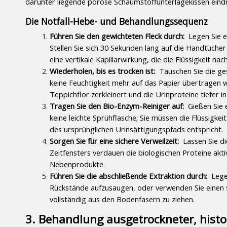
darunter liegende poröse Schaumstoffunterlagekissen eind
Die Notfall-Hebe- und Behandlungssequenz
Führen Sie den gewichteten Fleck durch: 
 Legen Sie e
Stellen Sie sich 30 Sekunden lang auf die Handtüche
eine vertikale Kapillarwirkung, die die Flüssigkeit nac
Wiederholen, bis es trocken ist: 
 Tauschen Sie die ge
keine Feuchtigkeit mehr auf das Papier übertragen w
Teppichflor zerkleinert und die Urinproteine ​​tiefer 
Tragen Sie den Bio-Enzym-Reiniger auf: 
 Gießen Sie 
keine leichte Sprühflasche; Sie müssen die Flüssigkei
des ursprünglichen Urinsättigungspfads entspricht.
Sorgen Sie für eine sichere Verweilzeit: 
 Lassen Sie d
Zeitfensters verdauen die biologischen Proteine ​​akti
Nebenprodukte.
Führen Sie die abschließende Extraktion durch: 
 Lege
Rückstände aufzusaugen, oder verwenden Sie einen
vollständig aus den Bodenfasern zu ziehen.
3. Behandlung ausgetrockneter, histor